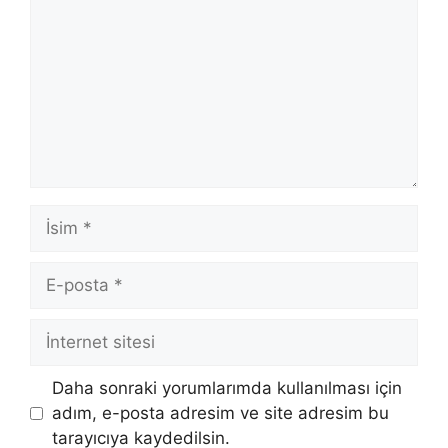
İsim
E-
posta
İnternet
sitesi
Daha sonraki yorumlarımda kullanılması için
adım, e-posta adresim ve site adresim bu
tarayıcıya kaydedilsin.