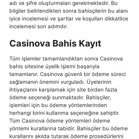
adı ve şifre oluşturmaları gerekmektedir. Bu
bilgiler belirlendikten sonra bahisçilerin bu alanı
iyice incelemesi ve şartlar ve koşulları dikkatlice
incelemesi son adımdır.
Casinova Bahis Kayıt
Tüm işlemler tamamlandıktan sonra Casinova
bahis sitesine üyelik işlemi başarıyla
tamamlanır. Casinova güvenli bir ödeme süreci
sağlamanın önemini vurguladı. Üyelerinin
ihtiyaçlarını karşılamak için site birden fazla
ödeme seçeneği sunmaktadır. Bahisçiler,
işlemleri için bu ödeme yöntemlerinden
herhangi birini kullanma seçeneğine sahiptir.
Tüm Casinova ödeme yöntemleri ödeme
yöntemi kurallarına tabidir. Bahisçiler bu ödeme
kurallarını akılda tutarak ödeme prosedürlerini