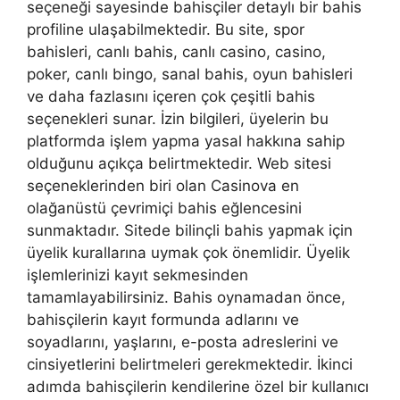
seçeneği sayesinde bahisçiler detaylı bir bahis
profiline ulaşabilmektedir. Bu site, spor
bahisleri, canlı bahis, canlı casino, casino,
poker, canlı bingo, sanal bahis, oyun bahisleri
ve daha fazlasını içeren çok çeşitli bahis
seçenekleri sunar. İzin bilgileri, üyelerin bu
platformda işlem yapma yasal hakkına sahip
olduğunu açıkça belirtmektedir. Web sitesi
seçeneklerinden biri olan Casinova en
olağanüstü çevrimiçi bahis eğlencesini
sunmaktadır. Sitede bilinçli bahis yapmak için
üyelik kurallarına uymak çok önemlidir. Üyelik
işlemlerinizi kayıt sekmesinden
tamamlayabilirsiniz. Bahis oynamadan önce,
bahisçilerin kayıt formunda adlarını ve
soyadlarını, yaşlarını, e-posta adreslerini ve
cinsiyetlerini belirtmeleri gerekmektedir. İkinci
adımda bahisçilerin kendilerine özel bir kullanıcı