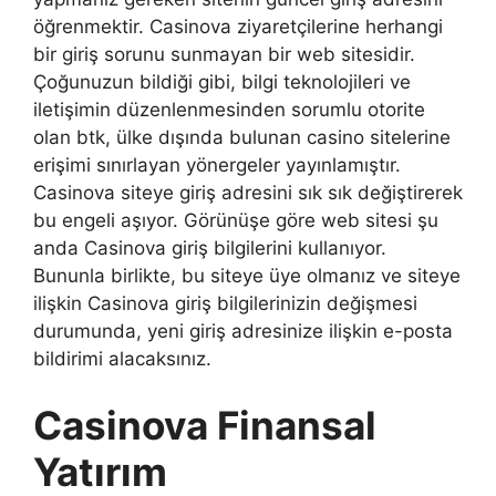
öğrenmektir. Casinova ziyaretçilerine herhangi
bir giriş sorunu sunmayan bir web sitesidir.
Çoğunuzun bildiği gibi, bilgi teknolojileri ve
iletişimin düzenlenmesinden sorumlu otorite
olan btk, ülke dışında bulunan casino sitelerine
erişimi sınırlayan yönergeler yayınlamıştır.
Casinova siteye giriş adresini sık sık değiştirerek
bu engeli aşıyor. Görünüşe göre web sitesi şu
anda Casinova giriş bilgilerini kullanıyor.
Bununla birlikte, bu siteye üye olmanız ve siteye
ilişkin Casinova giriş bilgilerinizin değişmesi
durumunda, yeni giriş adresinize ilişkin e-posta
bildirimi alacaksınız.
Casinova Finansal
Yatırım