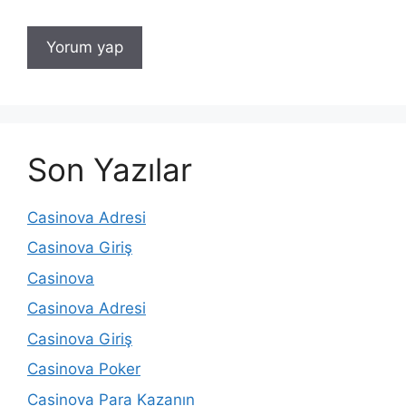
Son Yazılar
Casinova Adresi
Casinova Giriş
Casinova
Casinova Adresi
Casinova Giriş
Casinova Poker
Casinova Para Kazanın