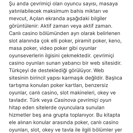
Şu anda çevrimiçi olan oyuncu sayısı, masaya
yatırılabilecek maksimum bahis miktarı ve
mevcut, Açılan ekranda aşağıdaki bilgiler
görüntülenir: Aktif zaman veya aktif zaman.
Canlı casino bölümünden ayrı olarak belirlenen
slot alanında çok elli poker, piramit poker, keno,
masa poker, video poker gibi oyunlar
oyunseverlerin ilgisini çekmektedir. çevrimiçi
casino oyunları sunan yabancı bir web sitesidir.
Türkçeyi de desteklediği görülüyor. Web
sitesinin birincil yapısı karmaşık değildir. Başlıca
tartışma konuları poker kartları, benzersiz
oyunlar, canlı casino, slot makineleri, okey ve
tavladır. Türk veya
Casinova çevrimiçi oyun
hitap eden sitelerde oyunculara sunulan
hizmetler beş ana grupta toplanıyor. Bu kitapta
ele alınan konular arasında poker, canlı casino
oyunları, slot, okey ve tavla ile ilgili bölümler yer