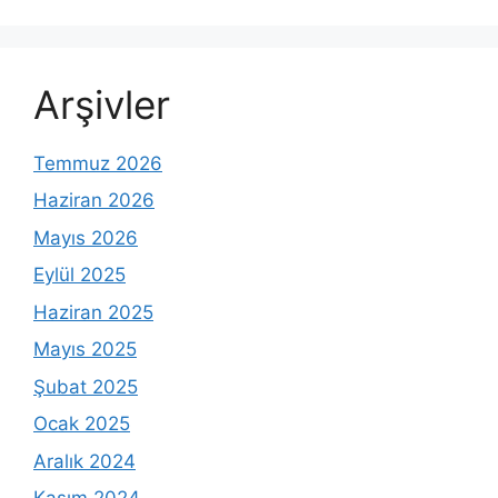
Arşivler
Temmuz 2026
Haziran 2026
Mayıs 2026
Eylül 2025
Haziran 2025
Mayıs 2025
Şubat 2025
Ocak 2025
Aralık 2024