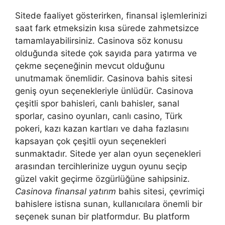
Sitede faaliyet gösterirken, finansal işlemlerinizi
saat fark etmeksizin kısa sürede zahmetsizce
tamamlayabilirsiniz. Casinova söz konusu
olduğunda sitede çok sayıda para yatırma ve
çekme seçeneğinin mevcut olduğunu
unutmamak önemlidir. Casinova bahis sitesi
geniş oyun seçenekleriyle ünlüdür. Casinova
çeşitli spor bahisleri, canlı bahisler, sanal
sporlar, casino oyunları, canlı casino, Türk
pokeri, kazı kazan kartları ve daha fazlasını
kapsayan çok çeşitli oyun seçenekleri
sunmaktadır. Sitede yer alan oyun seçenekleri
arasından tercihlerinize uygun oyunu seçip
güzel vakit geçirme özgürlüğüne sahipsiniz.
Casinova finansal yatırım
bahis sitesi, çevrimiçi
bahislere istisna sunan, kullanıcılara önemli bir
seçenek sunan bir platformdur. Bu platform