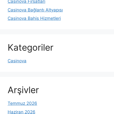
Casinova Fırsatları
Casinova Bağlantı Altyapısı
Casinova Bahis Hizmetleri
Kategoriler
Casinova
Arşivler
Temmuz 2026
Haziran 2026