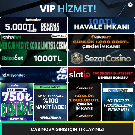
×
CASİNOVA GİRİŞ İÇİN TIKLAYINIZ!