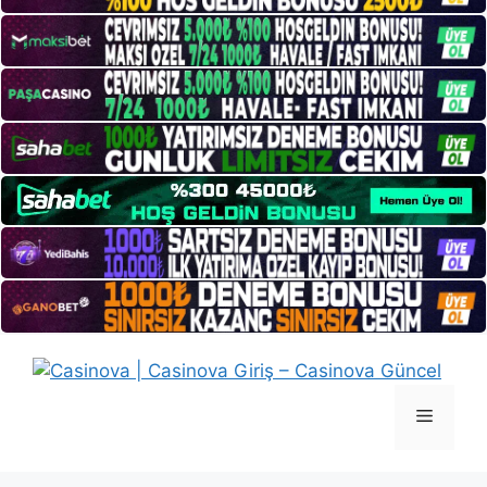
İçeriğe
atla
Menü