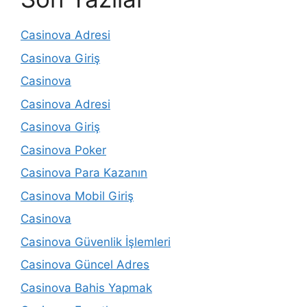
Casinova Adresi
Casinova Giriş
Casinova
Casinova Adresi
Casinova Giriş
Casinova Poker
Casinova Para Kazanın
Casinova Mobil Giriş
Casinova
Casinova Güvenlik İşlemleri
Casinova Güncel Adres
Casinova Bahis Yapmak