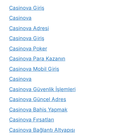
Casinova Giriş
Casinova
Casinova Adresi
Casinova Giriş
Casinova Poker
Casinova Para Kazanın
Casinova Mobil Giriş
Casinova
Casinova Güvenlik İşlemleri
Casinova Güncel Adres
Casinova Bahis Yapmak
Casinova Fırsatları
Casinova Bağlantı Altyapısı