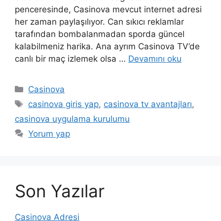
penceresinde, Casinova mevcut internet adresi
her zaman paylaşılıyor. Can sıkıcı reklamlar
tarafından bombalanmadan sporda güncel
kalabilmeniz harika. Ana ayrım Casinova TV’de
canlı bir maç izlemek olsa …
Devamını oku
Kategoriler
Casinova
Etiketler
casinova giris yap
,
casinova tv avantajları
,
casinova uygulama kurulumu
Yorum yap
Son Yazılar
Casinova Adresi