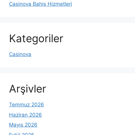
Casinova Bahis Hizmetleri
Kategoriler
Casinova
Arşivler
Temmuz 2026
Haziran 2026
Mayıs 2026
Eylül 2025