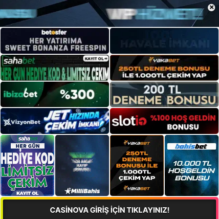
×
CASİNOVA GİRİŞ İÇİN TIKLAYINIZ!