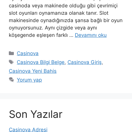
casinoda veya makinede olduğu gibi çevrimiçi
slot oyunları oynamanıza olanak tanır. Slot
makinesinde oynadığınızda şansa bağlı bir oyun
oynuyorsunuz. Aynı çizgide veya aynı
köşegende eşleşen farklı …
Devamını oku
Kategoriler
Casinova
Etiketler
Casinova Bilgi Belge
,
Casinova Giriş
,
Casinova Yeni Bahis
Yorum yap
Son Yazılar
Casinova Adresi