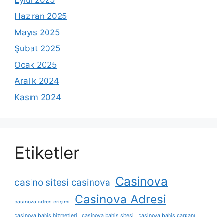
Haziran 2025
Mayıs 2025
Şubat 2025
Ocak 2025
Aralık 2024
Kasım 2024
Etiketler
Casinova
casino sitesi casinova
Casinova Adresi
casinova adres erişimi
casinova bahis hizmetleri
casinova bahis sitesi
casinova bahis çarpanı