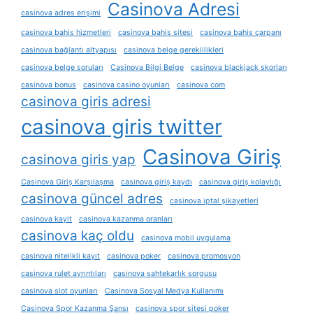
Casinova Adresi
casinova adres erişimi
casinova bahis hizmetleri
casinova bahis sitesi
casinova bahis çarpanı
casinova bağlantı altyapısı
casinova belge gereklilikleri
casinova belge soruları
Casinova Bilgi Belge
casinova blackjack skorları
casinova bonus
casinova casino oyunları
casinova com
casinova giris adresi
casinova giris twitter
Casinova Giriş
casinova giris yap
Casinova Giriş Karşılaşma
casinova giriş kaydı
casinova giriş kolaylığı
casinova güncel adres
casinova i̇ptal şikayetleri
casinova kayit
casinova kazanma oranları
casinova kaç oldu
casinova mobil uygulama
casinova nitelikli kayıt
casinova poker
casinova promosyon
casinova rulet ayrıntıları
casinova sahtekarlık sorgusu
casinova slot oyunları
Casinova Sosyal Medya Kullanımı
Casinova Spor Kazanma Şansı
casinova spor sitesi poker