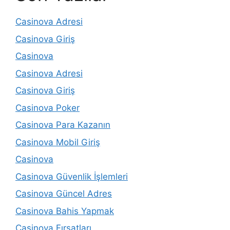
Casinova Adresi
Casinova Giriş
Casinova
Casinova Adresi
Casinova Giriş
Casinova Poker
Casinova Para Kazanın
Casinova Mobil Giriş
Casinova
Casinova Güvenlik İşlemleri
Casinova Güncel Adres
Casinova Bahis Yapmak
Casinova Fırsatları