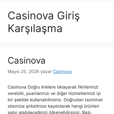
Casinova Giriş
Karşılaşma
Casinova
Mayıs 25, 2026
yazar
Casinova
Casinova Doğru linklere tıklayarak fikirlerinizi
verebilir, puanlarınızı ve diğer hizmetlerinizi iyi
bir şekilde kullanabilirsiniz. Doğrudan tazminat
sitemize şirketinize kaydolarak hangi ürünleri
satın alabileceğinizi öğrenebilirsiniz. Bazı