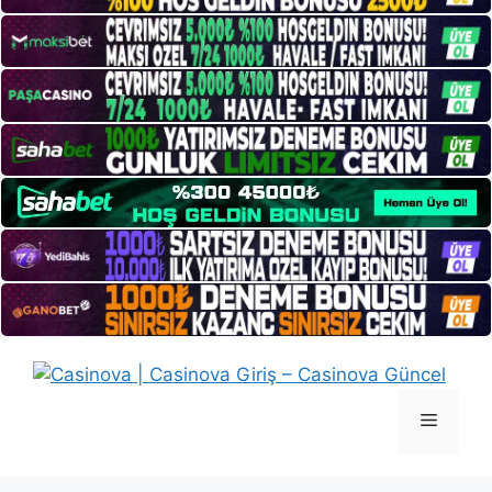
İçeriğe
atla
Menü