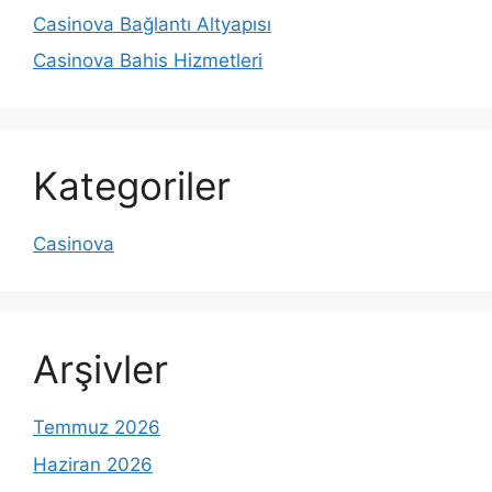
Casinova Bağlantı Altyapısı
Casinova Bahis Hizmetleri
Kategoriler
Casinova
Arşivler
Temmuz 2026
Haziran 2026