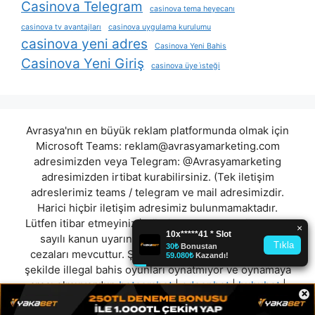
Casinova Telegram
casinova tema heyecanı
casinova tv avantajları
casinova uygulama kurulumu
casinova yeni adres
Casinova Yeni Bahis
Casinova Yeni Giriş
casinova üye i̇steği
Avrasya'nın en büyük reklam platformunda olmak için
Microsoft Teams:
reklam@avrasyamarketing.com
adresimizden veya Telegram: @Avrasyamarketing
adresimizden irtibat kurabilirsiniz. (Tek iletişim
adreslerimiz teams / telegram ve mail adresimizdir.
Harici hiçbir iletişim adresimiz bulunmamaktadır.
Lütfen itibar etmeyiniz.) Türkiye yasalarına göre 7258
sayılı kanun uyarınca yasa dışı bahis oynamanın
cezaları mevcuttur. Şu an bulunduğunuz site hiç bir
şekilde illegal bahis oyunları oynatmıyor ve oynamaya
aracı olmuyordur.
betcombet
|
odeonbet
|
huhubet
|
×
betbino
|
epikbahise
|
betoffice
|
tiflisbet
|
ankabahis