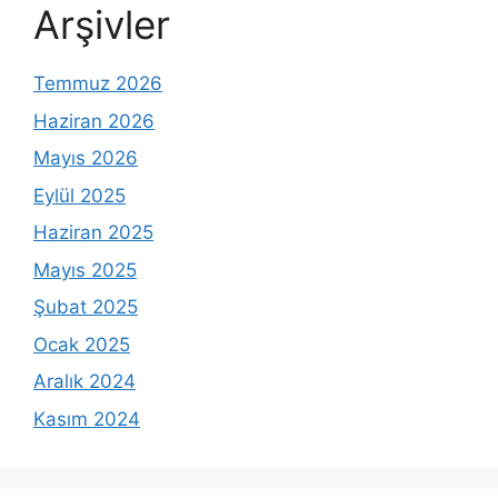
Arşivler
Temmuz 2026
Haziran 2026
Mayıs 2026
Eylül 2025
Haziran 2025
Mayıs 2025
Şubat 2025
Ocak 2025
Aralık 2024
Kasım 2024