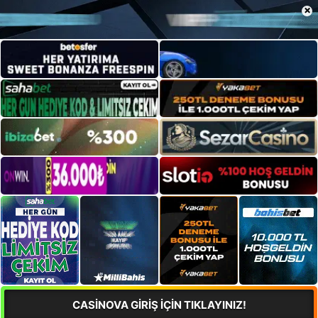
×
CASİNOVA GİRİŞ İÇİN TIKLAYINIZ!