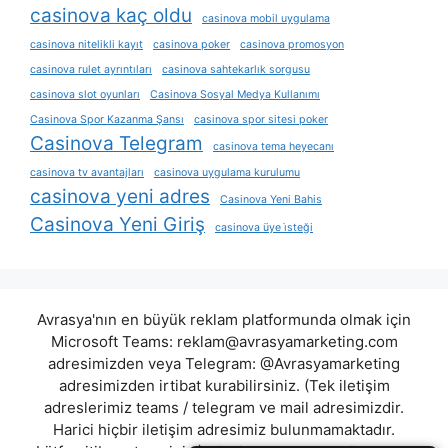
casinova kaç oldu
casinova mobil uygulama
casinova nitelikli kayıt
casinova poker
casinova promosyon
casinova rulet ayrıntıları
casinova sahtekarlık sorgusu
casinova slot oyunları
Casinova Sosyal Medya Kullanımı
Casinova Spor Kazanma Şansı
casinova spor sitesi poker
Casinova Telegram
casinova tema heyecanı
casinova tv avantajları
casinova uygulama kurulumu
casinova yeni adres
Casinova Yeni Bahis
Casinova Yeni Giriş
casinova üye i̇steği
Avrasya'nın en büyük reklam platformunda olmak için
Microsoft Teams:
reklam@avrasyamarketing.com
adresimizden veya Telegram: @Avrasyamarketing
adresimizden irtibat kurabilirsiniz. (Tek iletişim
adreslerimiz teams / telegram ve mail adresimizdir.
Harici hiçbir iletişim adresimiz bulunmamaktadır.