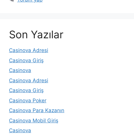
Son Yazılar
Casinova Adresi
Casinova Giriş
Casinova
Casinova Adresi
Casinova Giriş
Casinova Poker
Casinova Para Kazanın
Casinova Mobil Giriş
Casinova