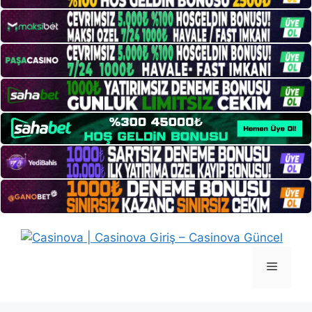
İçeriğe
atla
Menü