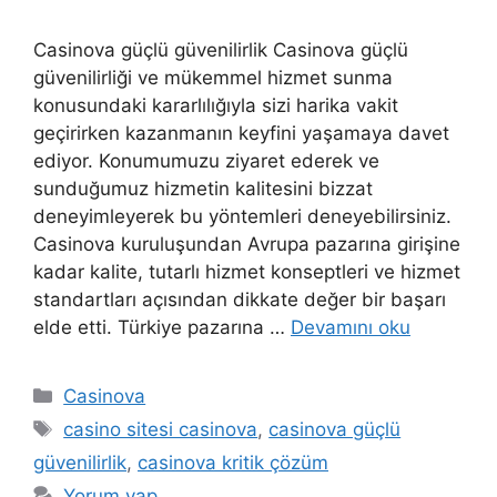
Casinova güçlü güvenilirlik Casinova güçlü
güvenilirliği ve mükemmel hizmet sunma
konusundaki kararlılığıyla sizi harika vakit
geçirirken kazanmanın keyfini yaşamaya davet
ediyor. Konumumuzu ziyaret ederek ve
sunduğumuz hizmetin kalitesini bizzat
deneyimleyerek bu yöntemleri deneyebilirsiniz.
Casinova kuruluşundan Avrupa pazarına girişine
kadar kalite, tutarlı hizmet konseptleri ve hizmet
standartları açısından dikkate değer bir başarı
elde etti. Türkiye pazarına …
Devamını oku
Kategoriler
Casinova
Etiketler
casino sitesi casinova
,
casinova güçlü
güvenilirlik
,
casinova kritik çözüm
Yorum yap