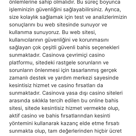
önlemlerine sahip olmalıdır. Bu süreç boyunca
işleminizin güvenliğini sağlayabilirsiniz. Ayrıca,
size kolaylık sağlamak için test ve analizlerimizin
sonuçlarını bu web sitesinde sunuyor ve
kullanıma sunuyoruz. Bu web sitesi,
kullanıcılarının güvenliğini ve korunmasını
sağlayan çok çeşitli güvenli bahis seçenekleri
sunmaktadır. Casinova çevrimiçi casino
platformu, sitedeki rastgele sorunların ve
sorunların önlenmesi için tasarlanmış gerçek
zamanlı destek ve yardım merkezi sayesinde
kesintisiz hizmet ve casino fırsatları da
sunmaktadır. Casinova yasa dışı casino siteleri
arasında sıklıkla tercih edilen bu online bahis
sitesi, sitede kesintisiz hizmet vermekte olup,
aktif casino ve bahis fırsatlarından kesinti
yöntemini kullanarak kazanç elde etme fırsatı
sunmakta olup, tam değerlerinden hiçbir ücret