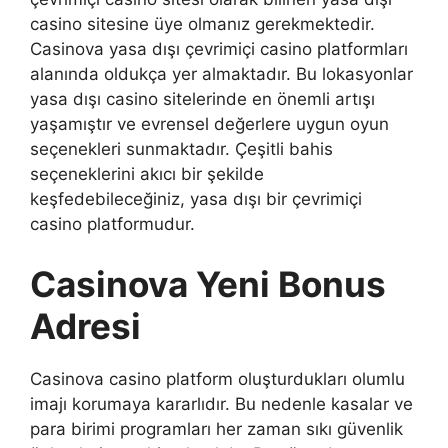
casino sitesine üye olmanız gerekmektedir.
Casinova yasa dışı çevrimiçi casino platformları
alanında oldukça yer almaktadır. Bu lokasyonlar
yasa dışı casino sitelerinde en önemli artışı
yaşamıştır ve evrensel değerlere uygun oyun
seçenekleri sunmaktadır. Çeşitli bahis
seçeneklerini akıcı bir şekilde
keşfedebileceğiniz, yasa dışı bir çevrimiçi
casino platformudur.
Casinova Yeni Bonus
Adresi
Casinova casino platform oluşturdukları olumlu
imajı korumaya kararlıdır. Bu nedenle kasalar ve
para birimi programları her zaman sıkı güvenlik