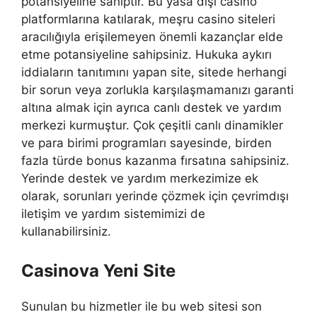
potansiyeline sahiptir. Bu yasa dışı casino
platformlarına katılarak, meşru casino siteleri
aracılığıyla erişilemeyen önemli kazançlar elde
etme potansiyeline sahipsiniz. Hukuka aykırı
iddiaların tanıtımını yapan site, sitede herhangi
bir sorun veya zorlukla karşılaşmamanızı garanti
altına almak için ayrıca canlı destek ve yardım
merkezi kurmuştur. Çok çeşitli canlı dinamikler
ve para birimi programları sayesinde, birden
fazla türde bonus kazanma fırsatına sahipsiniz.
Yerinde destek ve yardım merkezimize ek
olarak, sorunları yerinde çözmek için çevrimdışı
iletişim ve yardım sistemimizi de
kullanabilirsiniz.
Casinova Yeni Site
Sunulan bu hizmetler ile bu web sitesi son