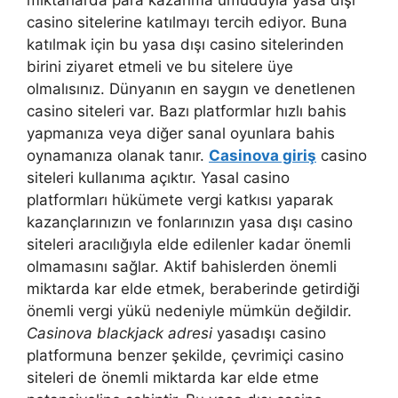
casino sitelerine katılmayı tercih ediyor. Buna
katılmak için bu yasa dışı casino sitelerinden
birini ziyaret etmeli ve bu sitelere üye
olmalısınız. Dünyanın en saygın ve denetlenen
casino siteleri var. Bazı platformlar hızlı bahis
yapmanıza veya diğer sanal oyunlara bahis
oynamanıza olanak tanır.
Casinova giriş
casino
siteleri kullanıma açıktır. Yasal casino
platformları hükümete vergi katkısı yaparak
kazançlarınızın ve fonlarınızın yasa dışı casino
siteleri aracılığıyla elde edilenler kadar önemli
olmamasını sağlar. Aktif bahislerden önemli
miktarda kar elde etmek, beraberinde getirdiği
önemli vergi yükü nedeniyle mümkün değildir.
Casinova blackjack adresi
yasadışı casino
platformuna benzer şekilde, çevrimiçi casino
siteleri de önemli miktarda kar elde etme