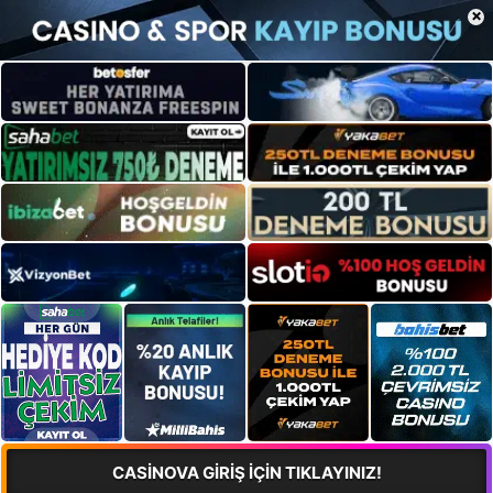
×
CASİNOVA GİRİŞ İÇİN TIKLAYINIZ!