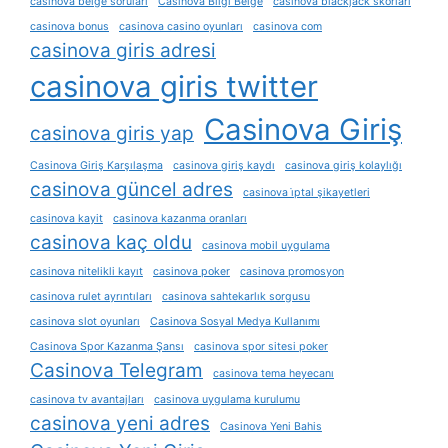
casinova belge soruları
Casinova Bilgi Belge
casinova blackjack skorları
casinova bonus
casinova casino oyunları
casinova com
casinova giris adresi
casinova giris twitter
Casinova Giriş
casinova giris yap
Casinova Giriş Karşılaşma
casinova giriş kaydı
casinova giriş kolaylığı
casinova güncel adres
casinova i̇ptal şikayetleri
casinova kayit
casinova kazanma oranları
casinova kaç oldu
casinova mobil uygulama
casinova nitelikli kayıt
casinova poker
casinova promosyon
casinova rulet ayrıntıları
casinova sahtekarlık sorgusu
casinova slot oyunları
Casinova Sosyal Medya Kullanımı
Casinova Spor Kazanma Şansı
casinova spor sitesi poker
Casinova Telegram
casinova tema heyecanı
casinova tv avantajları
casinova uygulama kurulumu
casinova yeni adres
Casinova Yeni Bahis