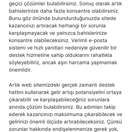
geçici çözümler bulabilirsiniz. Sonuç olarak artık
bahislerinize daha fazla konsantre olabilirsiniz.
Bunu göz önünde bulundurduğunuzda sitede
kazancınızı artıracak herhangi bir sorunla
karşılaşmayacak ve yalnızca bahislerinize
konsantre olabileceksiniz. Verimli e-posta
sistemi ve hızlı yanıtları nedeniyle güvenilir bir
destek hizmetine sahip olduklarını rahatlıkla
söyleyebiliriz, ancak aşırı harcama yapmamak
önemlidir.
Artık web sitemizdeki gerçek zamanlı destek
hattını kullanarak gelir artışı potansiyelini ortaya
çıkarabilir ve karşılaşabileceğiniz sorunlara
anında çözüm bulabilirsiniz. Bu adımları takip
ederek kazancınızı maksimuma çıkarabilecek ve
gelirinizi önemli ölçüde artırabileceksiniz. Çünkü
sorunlar hakkında endişelenmenize gerek yok,