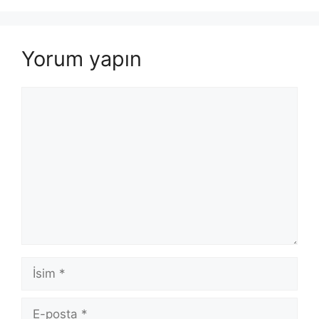
Yorum yapın
Yorum
İsim
E-