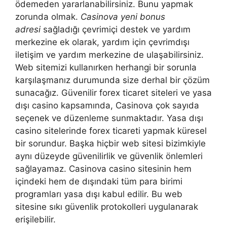
ödemeden yararlanabilirsiniz. Bunu yapmak
zorunda olmak.
Casinova yeni bonus
adresi
sağladığı çevrimiçi destek ve yardım
merkezine ek olarak, yardım için çevrimdışı
iletişim ve yardım merkezine de ulaşabilirsiniz.
Web sitemizi kullanırken herhangi bir sorunla
karşılaşmanız durumunda size derhal bir çözüm
sunacağız. Güvenilir forex ticaret siteleri ve yasa
dışı casino kapsamında, Casinova çok sayıda
seçenek ve düzenleme sunmaktadır. Yasa dışı
casino sitelerinde forex ticareti yapmak küresel
bir sorundur. Başka hiçbir web sitesi bizimkiyle
aynı düzeyde güvenilirlik ve güvenlik önlemleri
sağlayamaz. Casinova casino sitesinin hem
içindeki hem de dışındaki tüm para birimi
programları yasa dışı kabul edilir. Bu web
sitesine sıkı güvenlik protokolleri uygulanarak
erişilebilir.